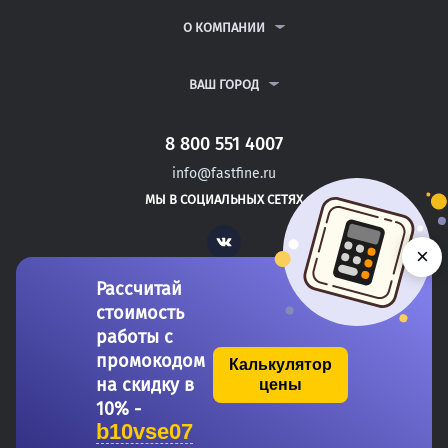
РЕФЕРАТЫ
ВОПРОСЫ И ОТВЕТЫ
О КОМПАНИИ
ВСЕ УСЛУГИ
ПУБЛИЧНАЯ ОФЕРТА
О КОМПАНИИ
ПОЛИТИКА КОНФИДЕНЦИАЛЬНОСТИ
КОНТАКТЫ
ВАШ ГОРОД
АВТОРАМ
МОСКВА
САНКТ-ПЕТЕРБУРГ
8 800 551 4007
ВЫШНИЙ ВОЛОЧЕК
info@fastfine.ru
СЛАНЦЫ
МЫ В СОЦИАЛЬНЫХ СЕТЯХ
АБДУЛИНО
Vk
×
Рассчитай
стоимость
работы с
промокодом
Калькулятор
на скидку в
цены
Copyright 2011-2026 FastFine.ru
10% -
b10vse07