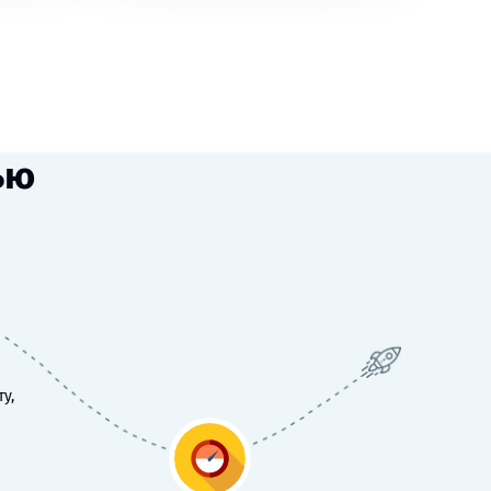
ью
у,