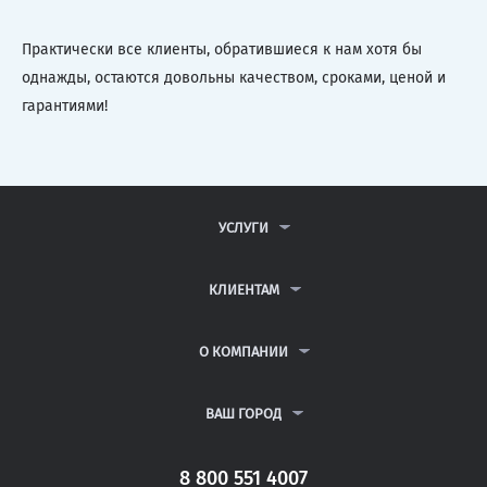
Практически все клиенты, обратившиеся к нам хотя бы
однажды, остаются довольны качеством, сроками, ценой и
гарантиями!
УСЛУГИ
КОНТРОЛЬНЫЕ РАБОТЫ
ДИПЛОМНЫЕ РАБОТЫ
КЛИЕНТАМ
КУРСОВЫЕ РАБОТЫ
АНТИПЛАГИАТ
РЕФЕРАТЫ
ВОПРОСЫ И ОТВЕТЫ
О КОМПАНИИ
ВСЕ УСЛУГИ
ПУБЛИЧНАЯ ОФЕРТА
О КОМПАНИИ
ПОЛИТИКА КОНФИДЕНЦИАЛЬНОСТИ
КОНТАКТЫ
ВАШ ГОРОД
АВТОРАМ
МОСКВА
САНКТ-ПЕТЕРБУРГ
8 800 551 4007