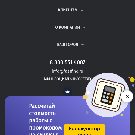
КОНТРОЛЬНЫЕ РАБОТЫ
ДИПЛОМНЫЕ РАБОТЫ
КЛИЕНТАМ
КУРСОВЫЕ РАБОТЫ
АНТИПЛАГИАТ
РЕФЕРАТЫ
ВОПРОСЫ И ОТВЕТЫ
О КОМПАНИИ
ВСЕ УСЛУГИ
ПУБЛИЧНАЯ ОФЕРТА
О КОМПАНИИ
ПОЛИТИКА КОНФИДЕНЦИАЛЬНОСТИ
КОНТАКТЫ
ВАШ ГОРОД
АВТОРАМ
МОСКВА
САНКТ-ПЕТЕРБУРГ
8 800 551 4007
ВЫШНИЙ ВОЛОЧЕК
info@fastfine.ru
СЛАНЦЫ
МЫ В СОЦИАЛЬНЫХ СЕТЯХ
АБДУЛИНО
Vk
×
Рассчитай
стоимость
работы с
промокодом
Калькулятор
цены