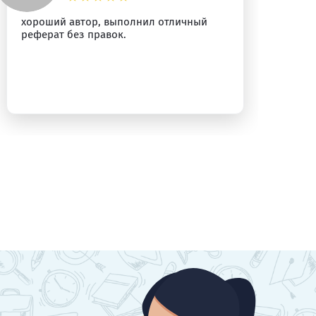
хороший автор, выполнил отличный
Пр
реферат без правок.
Ре
ра
бы