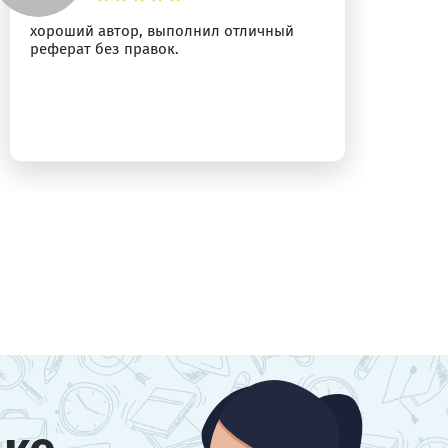
хороший автор, выполнил отличный
Пр
реферат без правок.
Ре
ра
бы