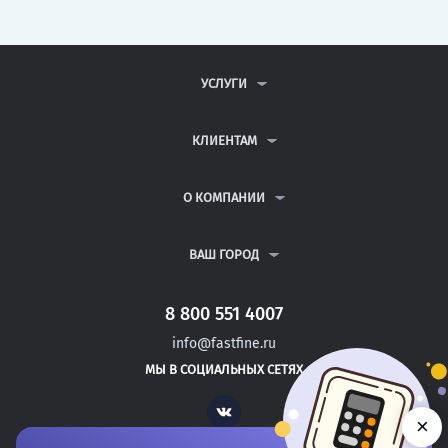
УСЛУГИ
КОНТРОЛЬНЫЕ РАБОТЫ
ДИПЛОМНЫЕ РАБОТЫ
КЛИЕНТАМ
КУРСОВЫЕ РАБОТЫ
АНТИПЛАГИАТ
РЕФЕРАТЫ
ВОПРОСЫ И ОТВЕТЫ
О КОМПАНИИ
ВСЕ УСЛУГИ
ПУБЛИЧНАЯ ОФЕРТА
О КОМПАНИИ
ПОЛИТИКА КОНФИДЕНЦИАЛЬНОСТИ
КОНТАКТЫ
ВАШ ГОРОД
АВТОРАМ
МОСКВА
САНКТ-ПЕТЕРБУРГ
8 800 551 4007
ВЫШНИЙ ВОЛОЧЕК
info@fastfine.ru
СЛАНЦЫ
МЫ В СОЦИАЛЬНЫХ СЕТЯХ
АБДУЛИНО
Vk
×