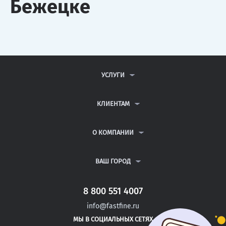
Бежецке
УСЛУГИ
КОНТРОЛЬНЫЕ РАБОТЫ
ДИПЛОМНЫЕ РАБОТЫ
КЛИЕНТАМ
КУРСОВЫЕ РАБОТЫ
АНТИПЛАГИАТ
РЕФЕРАТЫ
ВОПРОСЫ И ОТВЕТЫ
О КОМПАНИИ
ВСЕ УСЛУГИ
ПУБЛИЧНАЯ ОФЕРТА
О КОМПАНИИ
ПОЛИТИКА КОНФИДЕНЦИАЛЬНОСТИ
КОНТАКТЫ
ВАШ ГОРОД
АВТОРАМ
МОСКВА
САНКТ-ПЕТЕРБУРГ
8 800 551 4007
ВЫШНИЙ ВОЛОЧЕК
info@fastfine.ru
СЛАНЦЫ
МЫ В СОЦИАЛЬНЫХ СЕТЯХ