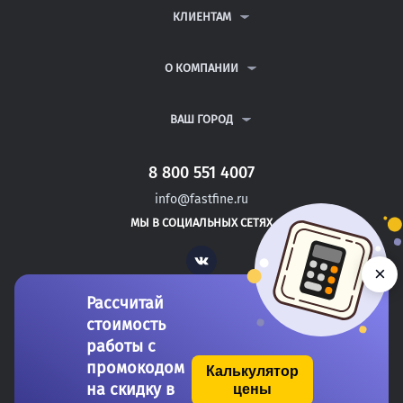
ДИПЛОМНЫЕ РАБОТЫ
КЛИЕНТАМ
КУРСОВЫЕ РАБОТЫ
АНТИПЛАГИАТ
РЕФЕРАТЫ
ВОПРОСЫ И ОТВЕТЫ
О КОМПАНИИ
ВСЕ УСЛУГИ
ПУБЛИЧНАЯ ОФЕРТА
О КОМПАНИИ
ПОЛИТИКА КОНФИДЕНЦИАЛЬНОСТИ
КОНТАКТЫ
ВАШ ГОРОД
АВТОРАМ
МОСКВА
САНКТ-ПЕТЕРБУРГ
8 800 551 4007
ВЫШНИЙ ВОЛОЧЕК
info@fastfine.ru
СЛАНЦЫ
МЫ В СОЦИАЛЬНЫХ СЕТЯХ
АБДУЛИНО
Vk
×
Рассчитай
стоимость
работы с
промокодом
Калькулятор
на скидку в
цены
Copyright 2011-2026 FastFine.ru